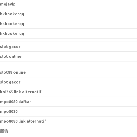
mejavip
hkbpokerqq
hkbpokerqq
hkbpokerqq
slot gacor
slot online
slot88 online
slot gacor
koi365 link alternatif
mpo8080 daftar
mpo8080
mpo8080 link alternatif
赌场