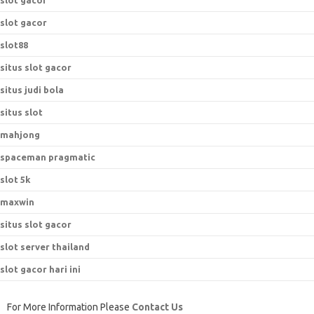
slot gacor
slot gacor
slot88
situs slot gacor
situs judi bola
situs slot
mahjong
spaceman pragmatic
slot 5k
maxwin
situs slot gacor
slot server thailand
slot gacor hari ini
For More Information Please
Contact Us