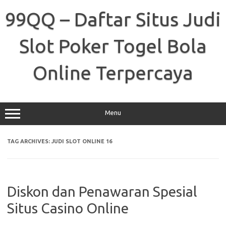
Skip
to
99QQ – Daftar Situs Judi
content
Slot Poker Togel Bola
Online Terpercaya
Menu
TAG ARCHIVES:
JUDI SLOT ONLINE 16
Diskon dan Penawaran Spesial
Situs Casino Online