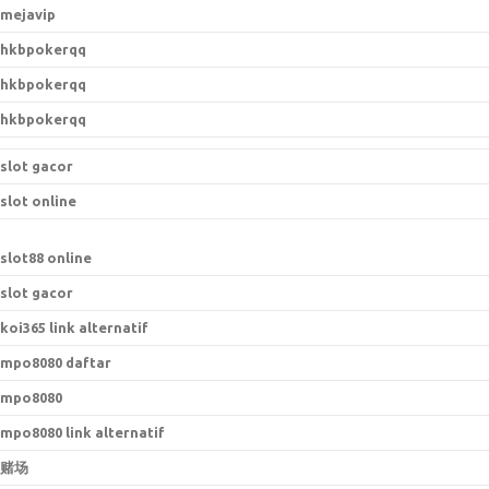
mejavip
hkbpokerqq
hkbpokerqq
hkbpokerqq
slot gacor
slot online
slot88 online
slot gacor
koi365 link alternatif
mpo8080 daftar
mpo8080
mpo8080 link alternatif
赌场