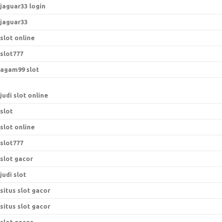
jaguar33 login
jaguar33
slot online
slot777
agam99 slot
judi slot online
slot
slot online
slot777
slot gacor
judi slot
situs slot gacor
situs slot gacor