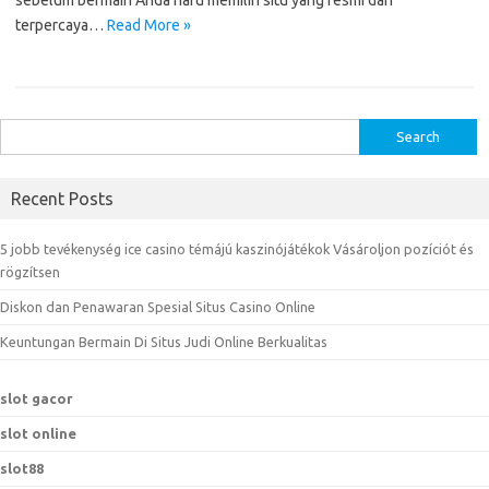
sebelum bermain Anda haru memilih situ yang resmi dan
terpercaya…
Read More »
S
e
a
Recent Posts
r
c
5 jobb tevékenység ice casino témájú kaszinójátékok Vásároljon pozíciót és
h
rögzítsen
f
Diskon dan Penawaran Spesial Situs Casino Online
o
r
Keuntungan Bermain Di Situs Judi Online Berkualitas
:
slot gacor
slot online
slot88