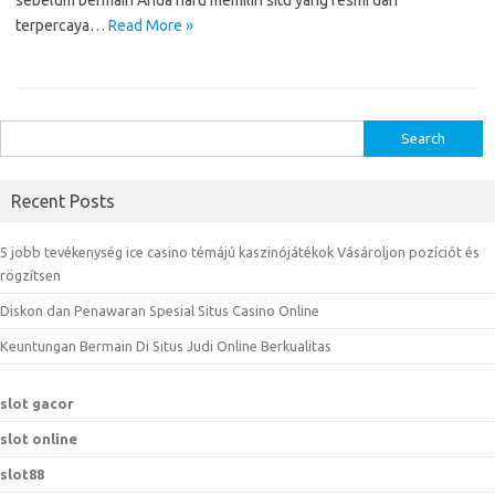
sebelum bermain Anda haru memilih situ yang resmi dan
terpercaya…
Read More »
S
e
a
Recent Posts
r
c
5 jobb tevékenység ice casino témájú kaszinójátékok Vásároljon pozíciót és
h
rögzítsen
f
Diskon dan Penawaran Spesial Situs Casino Online
o
r
Keuntungan Bermain Di Situs Judi Online Berkualitas
:
slot gacor
slot online
slot88