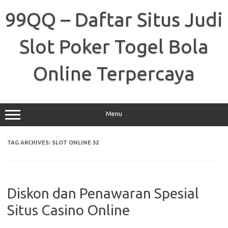
Skip
to
99QQ – Daftar Situs Judi
content
Slot Poker Togel Bola
Online Terpercaya
Menu
TAG ARCHIVES:
SLOT ONLINE 32
Diskon dan Penawaran Spesial
Situs Casino Online