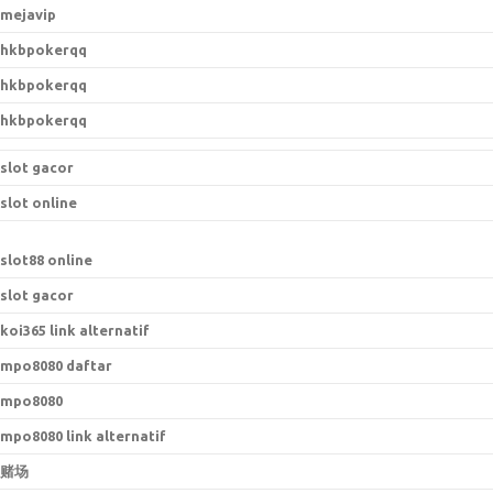
mejavip
hkbpokerqq
hkbpokerqq
hkbpokerqq
slot gacor
slot online
slot88 online
slot gacor
koi365 link alternatif
mpo8080 daftar
mpo8080
mpo8080 link alternatif
赌场