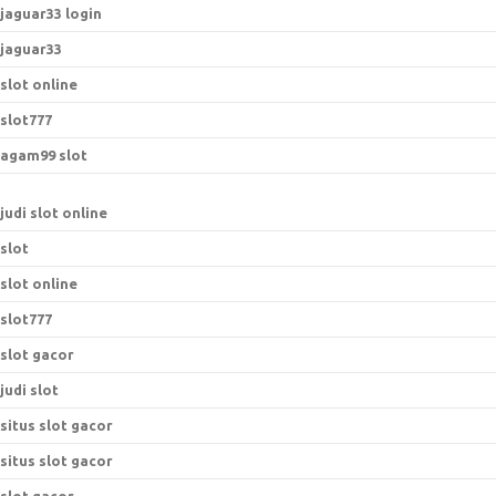
jaguar33 login
jaguar33
slot online
slot777
agam99 slot
judi slot online
slot
slot online
slot777
slot gacor
judi slot
situs slot gacor
situs slot gacor