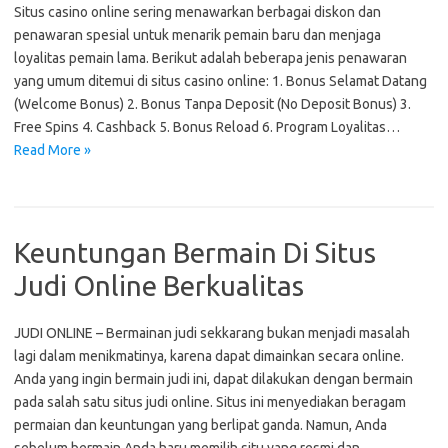
Situs casino online sering menawarkan berbagai diskon dan
penawaran spesial untuk menarik pemain baru dan menjaga
loyalitas pemain lama. Berikut adalah beberapa jenis penawaran
yang umum ditemui di situs casino online: 1. Bonus Selamat Datang
(Welcome Bonus) 2. Bonus Tanpa Deposit (No Deposit Bonus) 3.
Free Spins 4. Cashback 5. Bonus Reload 6. Program Loyalitas…
Read More »
Keuntungan Bermain Di Situs
Judi Online Berkualitas
JUDI ONLINE – Bermainan judi sekkarang bukan menjadi masalah
lagi dalam menikmatinya, karena dapat dimainkan secara online.
Anda yang ingin bermain judi ini, dapat dilakukan dengan bermain
pada salah satu situs judi online. Situs ini menyediakan beragam
permaian dan keuntungan yang berlipat ganda. Namun, Anda