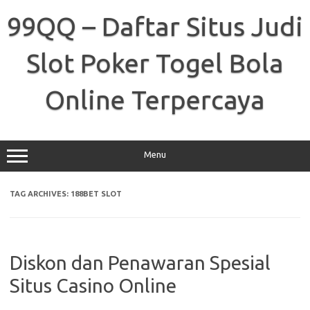
Skip
to
99QQ – Daftar Situs Judi
content
Slot Poker Togel Bola
Online Terpercaya
Menu
TAG ARCHIVES:
188BET SLOT
Diskon dan Penawaran Spesial
Situs Casino Online