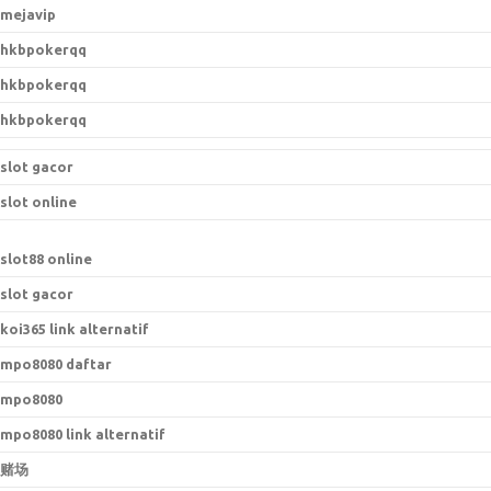
mejavip
hkbpokerqq
hkbpokerqq
hkbpokerqq
slot gacor
slot online
slot88 online
slot gacor
koi365 link alternatif
mpo8080 daftar
mpo8080
mpo8080 link alternatif
赌场