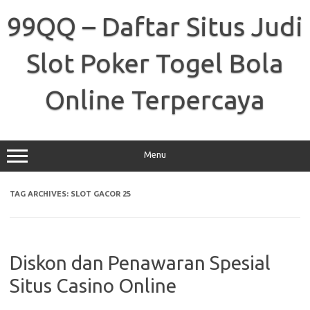
Skip
to
99QQ – Daftar Situs Judi
content
Slot Poker Togel Bola
Online Terpercaya
Menu
TAG ARCHIVES:
SLOT GACOR 25
Diskon dan Penawaran Spesial
Situs Casino Online