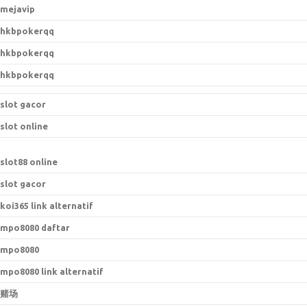
mejavip
hkbpokerqq
hkbpokerqq
hkbpokerqq
slot gacor
slot online
slot88 online
slot gacor
koi365 link alternatif
mpo8080 daftar
mpo8080
mpo8080 link alternatif
赌场