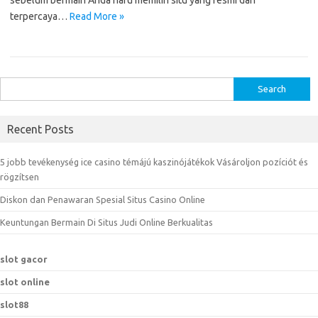
sebelum bermain Anda haru memilih situ yang resmi dan
terpercaya…
Read More »
S
e
a
Recent Posts
r
c
5 jobb tevékenység ice casino témájú kaszinójátékok Vásároljon pozíciót és
h
rögzítsen
f
Diskon dan Penawaran Spesial Situs Casino Online
o
r
Keuntungan Bermain Di Situs Judi Online Berkualitas
:
slot gacor
slot online
slot88