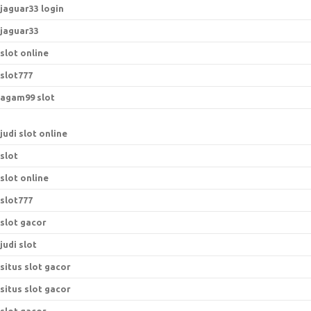
jaguar33 login
jaguar33
slot online
slot777
agam99 slot
judi slot online
slot
slot online
slot777
slot gacor
judi slot
situs slot gacor
situs slot gacor