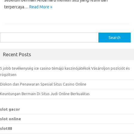
sebelum bermain Anda haru memilih situ yang resmi dan
terpercaya…
Read More »
S
e
a
Recent Posts
r
c
5 jobb tevékenység ice casino témájú kaszinójátékok Vásároljon pozíciót és
h
rögzítsen
f
Diskon dan Penawaran Spesial Situs Casino Online
o
r
Keuntungan Bermain Di Situs Judi Online Berkualitas
:
slot gacor
slot online
slot88