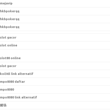
mejavip
hkbpokerqq
hkbpokerqq
hkbpokerqq
slot gacor
slot online
slot88 online
slot gacor
koi365 link alternatif
mpo8080 daftar
mpo8080
mpo8080 link alternatif
赌场