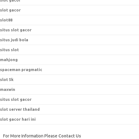
slot gacor
slot gacor
slot88
situs slot gacor
situs judi bola
situs slot
mahjong
spaceman pragmatic
slot 5k
maxwin
situs slot gacor
slot server thailand
slot gacor hari ini
For More Information Please
Contact Us