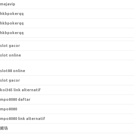
mejavip
hkbpokerqq
hkbpokerqq
hkbpokerqq
slot gacor
slot online
slot88 online
slot gacor
koi365 link alternatif
mpo8080 daftar
mpo8080
mpo8080 link alternatif
赌场