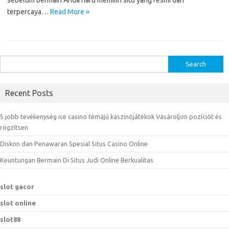
sebelum bermain Anda haru memilih situ yang resmi dan
terpercaya…
Read More »
S
e
a
Recent Posts
r
c
5 jobb tevékenység ice casino témájú kaszinójátékok Vásároljon pozíciót és
h
rögzítsen
f
Diskon dan Penawaran Spesial Situs Casino Online
o
r
Keuntungan Bermain Di Situs Judi Online Berkualitas
:
slot gacor
slot online
slot88