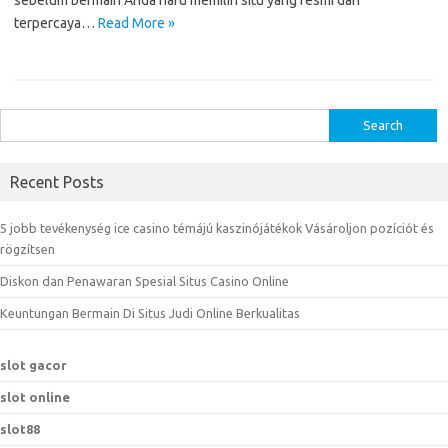
sebelum bermain Anda haru memilih situ yang resmi dan
terpercaya…
Read More »
S
e
a
Recent Posts
r
c
5 jobb tevékenység ice casino témájú kaszinójátékok Vásároljon pozíciót és
h
rögzítsen
f
Diskon dan Penawaran Spesial Situs Casino Online
o
r
Keuntungan Bermain Di Situs Judi Online Berkualitas
:
slot gacor
slot online
slot88