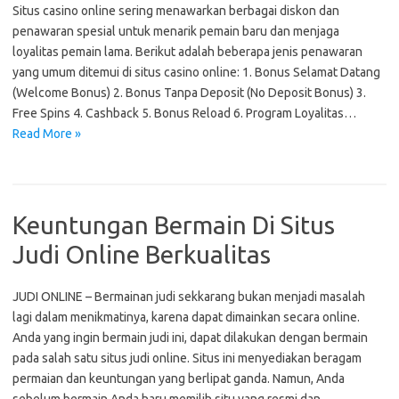
Situs casino online sering menawarkan berbagai diskon dan
penawaran spesial untuk menarik pemain baru dan menjaga
loyalitas pemain lama. Berikut adalah beberapa jenis penawaran
yang umum ditemui di situs casino online: 1. Bonus Selamat Datang
(Welcome Bonus) 2. Bonus Tanpa Deposit (No Deposit Bonus) 3.
Free Spins 4. Cashback 5. Bonus Reload 6. Program Loyalitas…
Read More »
Keuntungan Bermain Di Situs
Judi Online Berkualitas
JUDI ONLINE – Bermainan judi sekkarang bukan menjadi masalah
lagi dalam menikmatinya, karena dapat dimainkan secara online.
Anda yang ingin bermain judi ini, dapat dilakukan dengan bermain
pada salah satu situs judi online. Situs ini menyediakan beragam
permaian dan keuntungan yang berlipat ganda. Namun, Anda