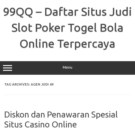
Skip
to
99QQ – Daftar Situs Judi
content
Slot Poker Togel Bola
Online Terpercaya
Menu
TAG ARCHIVES:
AGEN JUDI 69
Diskon dan Penawaran Spesial
Situs Casino Online