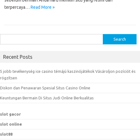
sebelum bermain Anda haru memilih situ yang resmi dan
terpercaya…
Read More »
S
e
a
Recent Posts
r
c
5 jobb tevékenység ice casino témájú kaszinójátékok Vásároljon pozíciót és
h
rögzítsen
f
Diskon dan Penawaran Spesial Situs Casino Online
o
r
Keuntungan Bermain Di Situs Judi Online Berkualitas
:
slot gacor
slot online
slot88