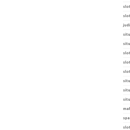
slo
slo
judi
sit
sit
slo
slo
slo
sit
sit
sit
ma
spa
slo