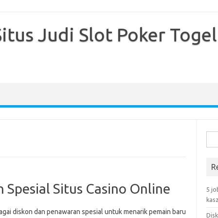
itus Judi Slot Poker Togel
Sea
for:
R
Spesial Situs Casino Online
5 j
kasz
agai diskon dan penawaran spesial untuk menarik pemain baru
Dis