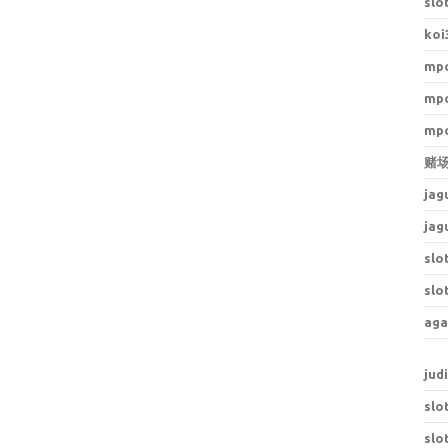
slo
koi
mpo
mp
mpo
赌
jag
jag
slo
slo
aga
jud
slo
slo