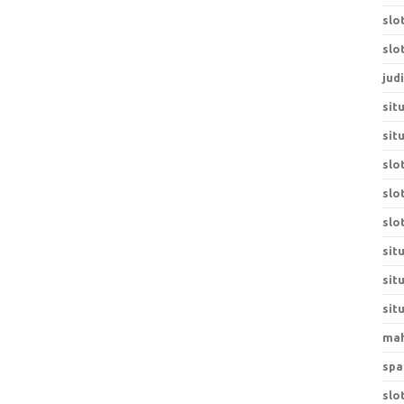
slo
slo
judi
sit
sit
slo
slo
slo
sit
sit
sit
ma
spa
slo