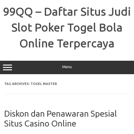
Skip
to
99QQ – Daftar Situs Judi
content
Slot Poker Togel Bola
Online Terpercaya
Menu
TAG ARCHIVES:
TOGEL MASTER
Diskon dan Penawaran Spesial
Situs Casino Online