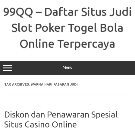
Skip
to
99QQ – Daftar Situs Judi
content
Slot Poker Togel Bola
Online Terpercaya
Menu
TAG ARCHIVES:
WARNA HARI PASARAN JUDI
Diskon dan Penawaran Spesial
Situs Casino Online