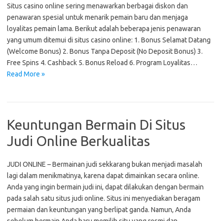
Situs casino online sering menawarkan berbagai diskon dan
penawaran spesial untuk menarik pemain baru dan menjaga
loyalitas pemain lama. Berikut adalah beberapa jenis penawaran
yang umum ditemui di situs casino online: 1. Bonus Selamat Datang
(Welcome Bonus) 2. Bonus Tanpa Deposit (No Deposit Bonus) 3.
Free Spins 4. Cashback 5. Bonus Reload 6. Program Loyalitas…
Read More »
Keuntungan Bermain Di Situs
Judi Online Berkualitas
JUDI ONLINE – Bermainan judi sekkarang bukan menjadi masalah
lagi dalam menikmatinya, karena dapat dimainkan secara online.
Anda yang ingin bermain judi ini, dapat dilakukan dengan bermain
pada salah satu situs judi online. Situs ini menyediakan beragam
permaian dan keuntungan yang berlipat ganda. Namun, Anda