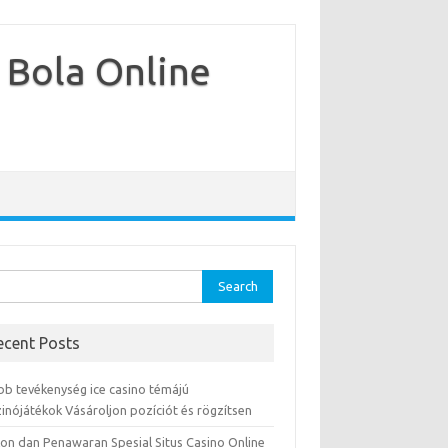
 Bola Online
rch
ecent Posts
obb tevékenység ice casino témájú
inójátékok Vásároljon pozíciót és rögzítsen
kon dan Penawaran Spesial Situs Casino Online