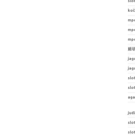
slo
koi
mpo
mp
mpo
赌
jag
jag
slo
slo
aga
jud
slo
slo