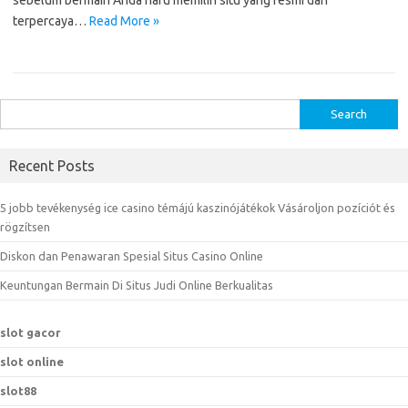
sebelum bermain Anda haru memilih situ yang resmi dan
terpercaya…
Read More »
S
e
a
Recent Posts
r
c
5 jobb tevékenység ice casino témájú kaszinójátékok Vásároljon pozíciót és
h
rögzítsen
f
Diskon dan Penawaran Spesial Situs Casino Online
o
r
Keuntungan Bermain Di Situs Judi Online Berkualitas
:
slot gacor
slot online
slot88