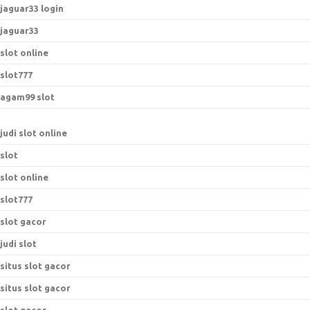
jaguar33 login
jaguar33
slot online
slot777
agam99 slot
judi slot online
slot
slot online
slot777
slot gacor
judi slot
situs slot gacor
situs slot gacor