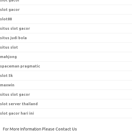
slot gacor
slot gacor
slot88
situs slot gacor
situs judi bola
situs slot
mahjong
spaceman pragmatic
slot 5k
maxwin
situs slot gacor
slot server thailand
slot gacor hari ini
For More Information Please
Contact Us