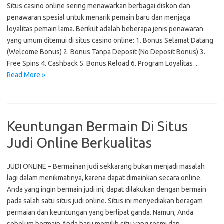
Situs casino online sering menawarkan berbagai diskon dan
penawaran spesial untuk menarik pemain baru dan menjaga
loyalitas pemain lama. Berikut adalah beberapa jenis penawaran
yang umum ditemui di situs casino online: 1. Bonus Selamat Datang
(Welcome Bonus) 2. Bonus Tanpa Deposit (No Deposit Bonus) 3.
Free Spins 4. Cashback 5. Bonus Reload 6. Program Loyalitas…
Read More »
Keuntungan Bermain Di Situs
Judi Online Berkualitas
JUDI ONLINE – Bermainan judi sekkarang bukan menjadi masalah
lagi dalam menikmatinya, karena dapat dimainkan secara online.
Anda yang ingin bermain judi ini, dapat dilakukan dengan bermain
pada salah satu situs judi online. Situs ini menyediakan beragam
permaian dan keuntungan yang berlipat ganda. Namun, Anda