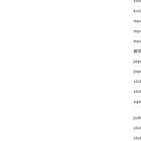
slo
koi
mpo
mp
mpo
赌
jag
jag
slo
slo
aga
jud
slo
slo