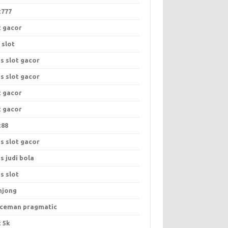
t777
t gacor
 slot
us slot gacor
us slot gacor
t gacor
t gacor
t88
us slot gacor
us judi bola
us slot
hjong
ceman pragmatic
t 5k