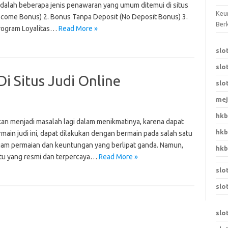
adalah beberapa jenis penawaran yang umum ditemui di situs
Keu
lcome Bonus) 2. Bonus Tanpa Deposit (No Deposit Bonus) 3.
Berk
Program Loyalitas…
Read More »
slo
slo
i Situs Judi Online
slo
mej
hk
an menjadi masalah lagi dalam menikmatinya, karena dapat
hk
main judi ini, dapat dilakukan dengan bermain pada salah satu
ragam permaian dan keuntungan yang berlipat ganda. Namun,
hk
tu yang resmi dan terpercaya…
Read More »
slo
slo
slo