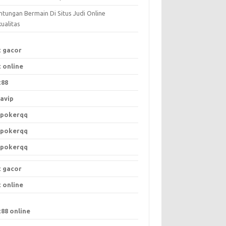
ntungan Bermain Di Situs Judi Online
ualitas
t gacor
t online
t88
avip
bpokerqq
bpokerqq
bpokerqq
t gacor
t online
t88 online