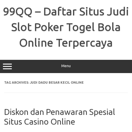
Skip
to
99QQ – Daftar Situs Judi
content
Slot Poker Togel Bola
Online Terpercaya
Menu
TAG ARCHIVES:
JUDI DADU BESAR KECIL ONLINE
Diskon dan Penawaran Spesial
Situs Casino Online