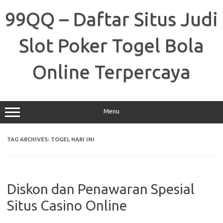
Skip
to
99QQ – Daftar Situs Judi
content
Slot Poker Togel Bola
Online Terpercaya
Menu
TAG ARCHIVES:
TOGEL HARI INI
Diskon dan Penawaran Spesial
Situs Casino Online