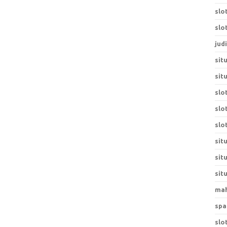
slo
slo
judi
sit
sit
slo
slo
slo
sit
sit
sit
ma
spa
slo