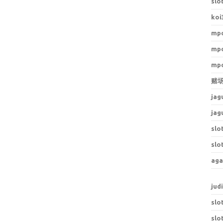
slo
koi
mpo
mp
mpo
赌
jag
jag
slo
slo
aga
jud
slo
slo