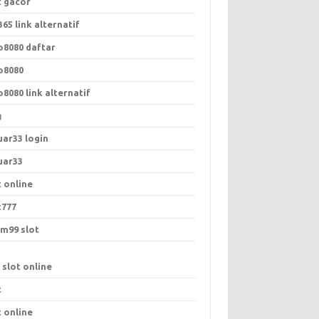
t gacor
365 link alternatif
8080 daftar
o8080
8080 link alternatif
场
uar33 login
uar33
t online
t777
m99 slot
i slot online
t
t online